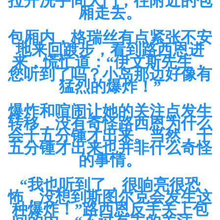
拉开洗手间大门，往附近的包
厢走去。
包厢内，格瑞丝有点紧张不安
地来回踱步，看到路西恩进
来，慌忙道：“伊文斯先生，
您听到了吗？小岛那边好像有
猛烈的爆炸！”
爆炸和喧闹让她的关注点发生
转移，没有奇怪路西恩为什么
会十五分锺才出来。当然，十
五分锺才出来也并非什么奇怪
的事情。
“我也听到了，很响亮很恐
怖，没想到斯图尔克会发生这
种爆炸！”路西恩反手关上包