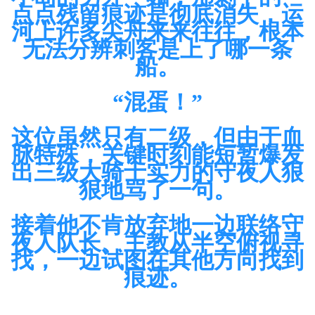
点点残留痕迹是彻底消失，运
河上许多尖舟来来往往，根本
无法分辨刺客是上了哪一条
船。
“混蛋！”
这位虽然只有二级，但由于血
脉特殊，关键时刻能短暂爆发
出三级大骑士实力的守夜人狠
狠地骂了一句。
接着他不肯放弃地一边联络守
夜人队长、主教从半空俯视寻
找，一边试图在其他方向找到
痕迹。
…………