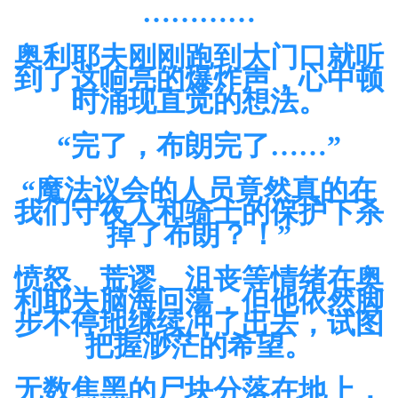
…………
奥利耶夫刚刚跑到大门口就听
到了这响亮的爆炸声，心中顿
时涌现直觉的想法。
“完了，布朗完了……”
“魔法议会的人员竟然真的在
我们守夜人和骑士的保护下杀
掉了布朗？！”
愤怒、荒谬、沮丧等情绪在奥
利耶夫脑海回蕩，但他依然脚
步不停地继续冲了出去，试图
把握渺茫的希望。
无数焦黑的尸块分落在地上，