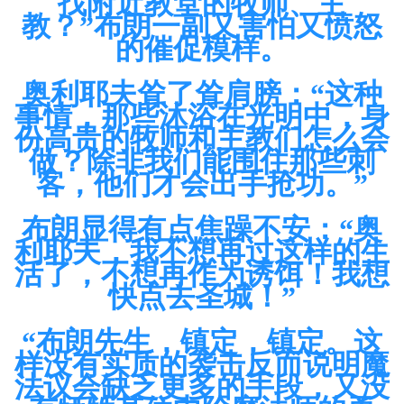
找附近教堂的牧师、主
教？”布朗一副又害怕又愤怒
的催促模样。
奥利耶夫耸了耸肩膀：“这种
事情，那些沐浴在光明中，身
份高贵的牧师和主教们怎么会
做？除非我们能围住那些刺
客，他们才会出手抢功。”
布朗显得有点焦躁不安：“奥
利耶夫，我不想再过这样的生
活了，不想再作为诱饵！我想
快点去圣城！”
“布朗先生，镇定，镇定。这
样没有实质的袭击反而说明魔
法议会缺乏更多的手段，又没