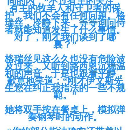
间的内，“不过有主的关注，
有主的牧羊人和守卫者的保
护，我们不会有任何问题。格
瑞丝，冷静下来，等等询问侍
者就能知道发生了什么事情。
对了，刚才我们谈到了哪
裏？”
格瑞丝见这么久也没有危险波
及过来，又听到路西恩沉稳温
和的声音，于是也跟着平静，
歉意地笑道：“刚才伊文斯先
生您在纠正我指法的一些不规
範。”
她将双手按在餐桌上，模拟弹
奏钢琴时的动作。