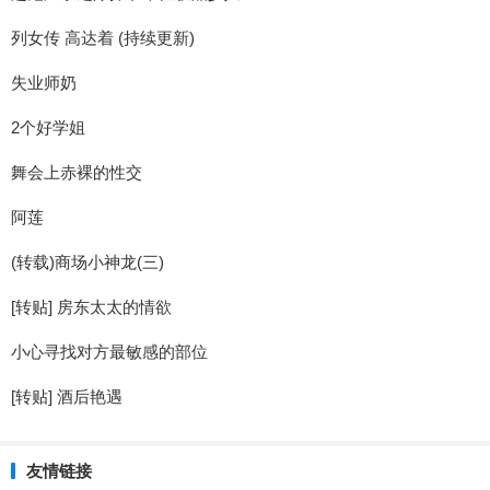
列女传 高达着 (持续更新)
失业师奶
2个好学姐
舞会上赤裸的性交
阿莲
(转载)商场小神龙(三)
[转贴] 房东太太的情欲
小心寻找对方最敏感的部位
[转贴] 酒后艳遇
友情链接