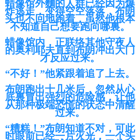
蜡像馆外麵的人群已经因为爆
炸逃走，变得空空落落，布朗
头也不回地跑着，虽然他根本
不知道自己想要跑向哪裏。
蜡像馆内，正联络其他守夜人
的奥利耶夫直到布朗冲出大门
才反应过来。
“不好！”他紧跟着追了上去。
布朗跑出十几米后，忽然从心
底裏冒出强烈的危险感，让他
从那种极端恐慌的状态中清醒
过来。
“糟糕！”布朗知道不对，可此
时眼前已经一片火光，一个头