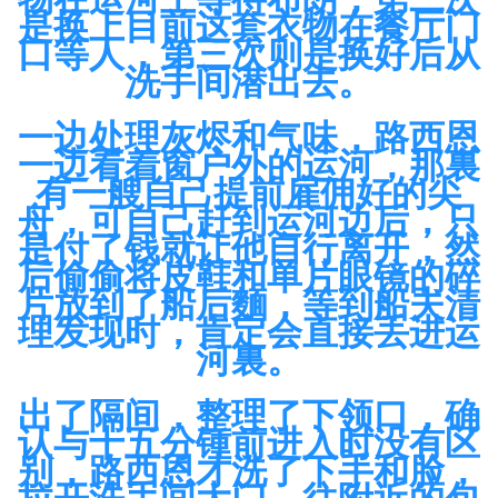
是换上目前这套衣物在餐厅门
口等人，第三次则是换好后从
洗手间潜出去。
一边处理灰烬和气味，路西恩
一边看着窗户外的运河，那裏
有一艘自己提前雇佣好的尖
舟，可自己赶到运河边后，只
是付了钱就让他自行离开，然
后偷偷将皮鞋和单片眼镜的碎
片放到了船后麵，等到船夫清
理发现时，肯定会直接丢进运
河裏。
出了隔间，整理了下领口，确
认与十五分锺前进入时没有区
别，路西恩才洗了下手和脸，