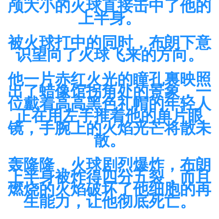
颅大小的火球直接击中了他的
上半身。
被火球打中的同时，布朗下意
识望向了火球飞来的方向。
他一片赤红火光的瞳孔裏映照
出了蜡像馆拐角处的景象，一
位戴着高高黑色礼帽的年轻人
正在用左手推着他的单片眼
镜，手腕上的火焰光芒将散未
散。
轰隆隆，火球剧烈爆炸，布朗
上半身被炸得四分五裂，而且
燃烧的火焰破坏了他细胞的再
生能力，让他彻底死亡。