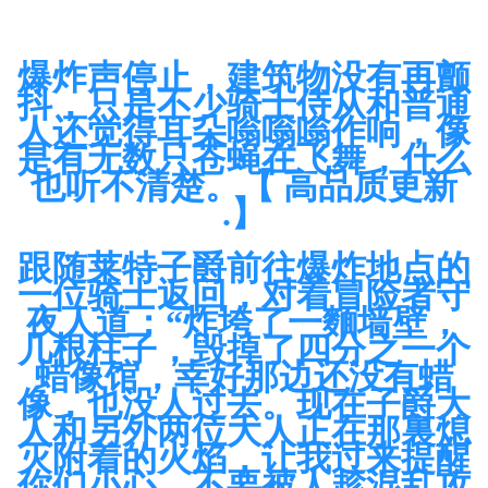
爆炸声停止，建筑物没有再颤
抖，只是不少骑士侍从和普通
人还觉得耳朵嗡嗡嗡作响，像
是有无数只苍蝇在飞舞，什么
也听不清楚。【 高品质更新
.】
跟随莱特子爵前往爆炸地点的
一位骑士返回，对着冒险者守
夜人道：“炸垮了一麵墙壁，
几根柱子，毁掉了四分之一个
蜡像馆，幸好那边还没有蜡
像，也没人过去。现在子爵大
人和另外两位大人正在那裏熄
灭附着的火焰，让我过来提醒
你们小心，不要被人趁混乱攻