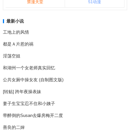
禁漫天堂
51动漫
最新小说
工地上的风情
都是Ａ片惹的祸
淫荡空姐
和湖州一个女老师真实回忆
公共女厕中操女友 (自制图文版)
[转贴] 跨年夜操表妹
妻子生宝宝忍不住和小姨子
带醉倒的Susan去爆房梅开二度
善良的二婶