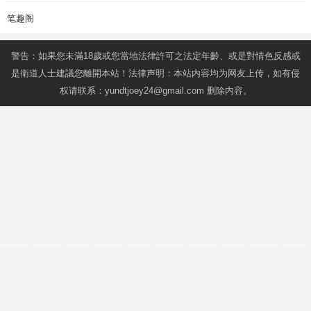
笔趣阁
警告：如果您未滿18歲或您當地法律許可之法定年齡、或是對情色反感或
是衛道人士建議您離開本站！法律声明：本站内容均为网友上传，如有侵
权请联系：
yundtjoey24@gmail.com
删除内容。