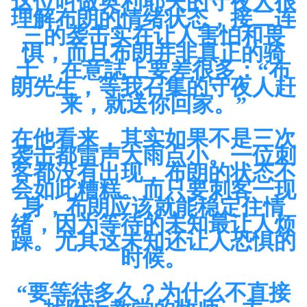
这位叫做奥利耶夫的守夜人很
理解布朗的情绪状态，接二连
三的袭击实在让人害怕和畏
惧，而且布朗并非真正的骑
士，在意誌上要差很多：“布
朗先生，等我召集的守夜人赶
来，就送你回家。”
在他看来，其实如果不是三次
袭击都雷声大雨点小。一位刺
客都没有出现，布朗的状态不
会如此糟糕。而只要刺客一现
身，布朗应该就能稳定住情
绪，因为等待的未知最让人烦
躁。尤其这未知还让人恐惧的
时候。
“要等待多久？为什么不直接