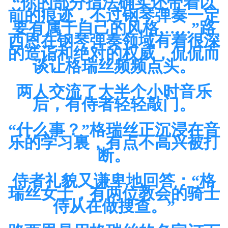
“你的部分指法确实还带着以
前的痕迹，不过钢琴弹奏一定
要有属于自己的风格……”路
西恩在钢琴弹奏领域有着很深
的造诣和绝对的权威，侃侃而
谈让格瑞丝频频点头。
两人交流了大半个小时音乐
后，有侍者轻轻敲门。
“什么事？”格瑞丝正沉浸在音
乐的学习裏，有点不高兴被打
断。
侍者礼貌又谦卑地回答：“格
瑞丝女士，有两位教会的骑士
侍从在做搜查。”