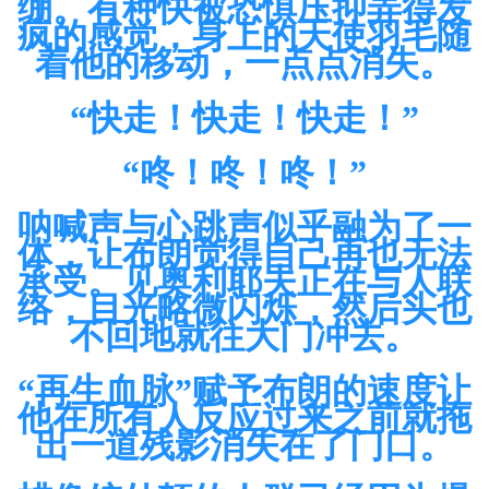
绷。有种快被恐惧压抑弄得发
疯的感觉，身上的天使羽毛随
着他的移动，一点点消失。
“快走！快走！快走！”
“咚！咚！咚！”
呐喊声与心跳声似乎融为了一
体，让布朗觉得自己再也无法
承受。见奥利耶夫正在与人联
络，目光略微闪烁，然后头也
不回地就往大门冲去。
“再生血脉”赋予布朗的速度让
他在所有人反应过来之前就拖
出一道残影消失在了门口。