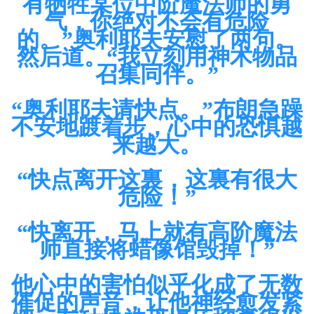
有牺牲某位中阶魔法师的勇
气，你绝对不会有危险
的。”奥利耶夫安慰了两句。
然后道。“我立刻用神术物品
召集同伴。”
“奥利耶夫请快点。”布朗急躁
不安地踱着步，心中的恐惧越
来越大。
“快点离开这裏，这裏有很大
危险！”
“快离开，马上就有高阶魔法
师直接将蜡像馆毁掉！”
他心中的害怕似乎化成了无数
催促的声音，让他神经愈发紧