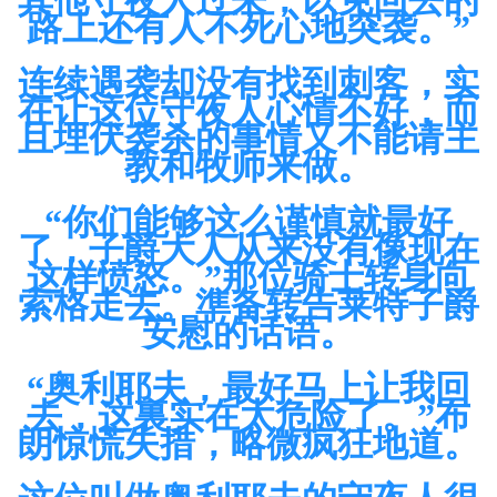
其他守夜人过来，以免回去的
路上还有人不死心地突袭。”
连续遇袭却没有找到刺客，实
在让这位守夜人心情不好，而
且埋伏袭杀的事情又不能请主
教和牧师来做。
“你们能够这么谨慎就最好
了，子爵大人从来没有像现在
这样愤怒。”那位骑士转身向
索格走去。準备转告莱特子爵
安慰的话语。
“奥利耶夫，最好马上让我回
去，这裏实在太危险了。”布
朗惊慌失措，略微疯狂地道。