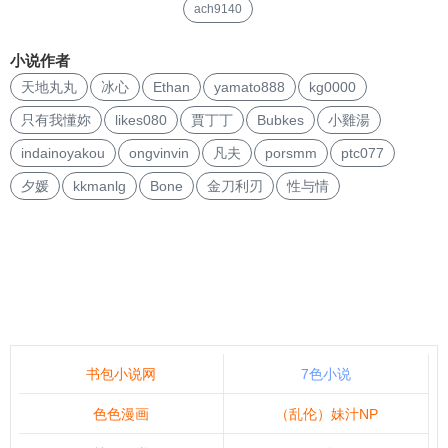
ach9140
小说作者
天地丸丸
冰心
Ethan
yamato888
kg0000
只有我懂妳
likes080
賈丁丁
Bubkes
小雞湯
indainoyakou
ongvinvin
凡夫
porsmm
ptc077
夕媛
kkmanlg
Bone
金刀利刃
性与情
书包小说网
7色小说
色色漫画
（乱伦）妹汁NP