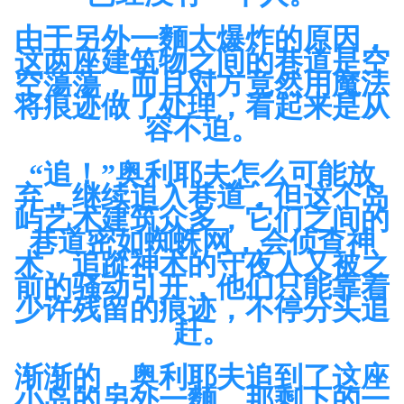
由于另外一麵大爆炸的原因，
这两座建筑物之间的巷道是空
空蕩蕩，而且对方竟然用魔法
将痕迹做了处理，看起来是从
容不迫。
“追！”奥利耶夫怎么可能放
弃，继续追入巷道，但这个岛
屿艺术建筑众多，它们之间的
巷道密如蜘蛛网，会侦查神
术、追蹤神术的守夜人又被之
前的骚动引开，他们只能靠着
少许残留的痕迹，不停分头追
赶。
渐渐的，奥利耶夫追到了这座
小岛的另外一麵，那剩下的一