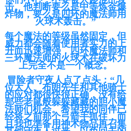
击。他判断要么是中等炼金爆
炸物，要么是四环的魔法师用
火球术轰击。”
每个魔法的等级虽然固定，但
威力都会随着使用者实力的上
升而迅速增强，四环魔法师和
三环魔法师的火球术在破坏力
上完全不是一个概念。
冒险者守夜人点了点头：“几
位大人、布朗先生和其他骑士
的应对都很快很正确，没有给
那些老鼠般躲躲藏藏的胆小魔
法师们机会。希望我的同伴已
经将之前那个弓箭手抓住，而
且我也準备用神术物品再召集