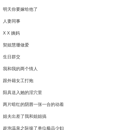
明天你要嫁给他了
人妻同事
X X 姨妈
契姐慧珊做爱
生日群交
我和我的两个情人
跟外籍女工打炮
阳具送入她的淫穴里
两片暗红的阴唇一张一合的动着
姐夫出差了我和姐姐搞
趁泡温泉之际操了单位极品少妇