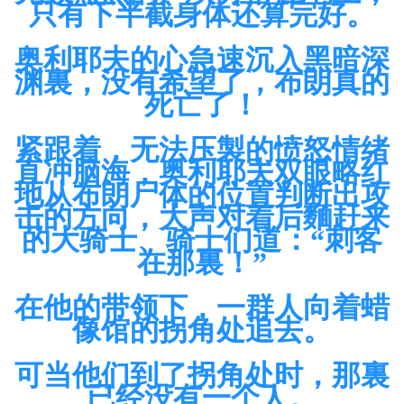
只有下半截身体还算完好。
奥利耶夫的心急速沉入黑暗深
渊裏，没有希望了，布朗真的
死亡了！
紧跟着，无法压製的愤怒情绪
直冲脑海，奥利耶夫双眼略红
地从布朗尸体的位置判断出攻
击的方向，大声对着后麵赶来
的大骑士、骑士们道：“刺客
在那裏！”
在他的带领下，一群人向着蜡
像馆的拐角处追去。
可当他们到了拐角处时，那裏
已经没有一个人。