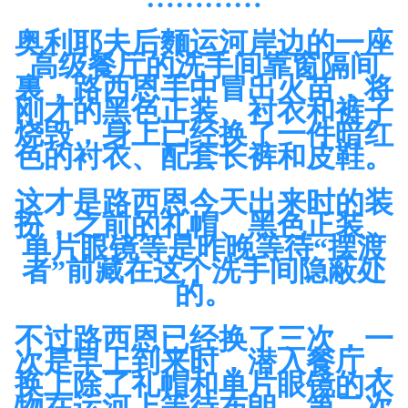
奥利耶夫后麵运河岸边的一座
高级餐厅的洗手间靠窗隔间
裏，路西恩手中冒出火苗，将
刚才的黑色正装、衬衣和裤子
烧毁，身上已经换了一件暗红
色的衬衣、配套长裤和皮鞋。
这才是路西恩今天出来时的装
扮，之前的礼帽、黑色正装、
单片眼镜等是昨晚等待“摆渡
者”前藏在这个洗手间隐蔽处
的。
不过路西恩已经换了三次，一
次是早上到来时，潜入餐厅，
换上除了礼帽和单片眼镜的衣
物在运河上等待布朗，第二次