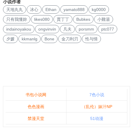
小说作者
天地丸丸
冰心
Ethan
yamato888
kg0000
只有我懂妳
likes080
賈丁丁
Bubkes
小雞湯
indainoyakou
ongvinvin
凡夫
porsmm
ptc077
夕媛
kkmanlg
Bone
金刀利刃
性与情
书包小说网
7色小说
色色漫画
（乱伦）妹汁NP
禁漫天堂
51动漫