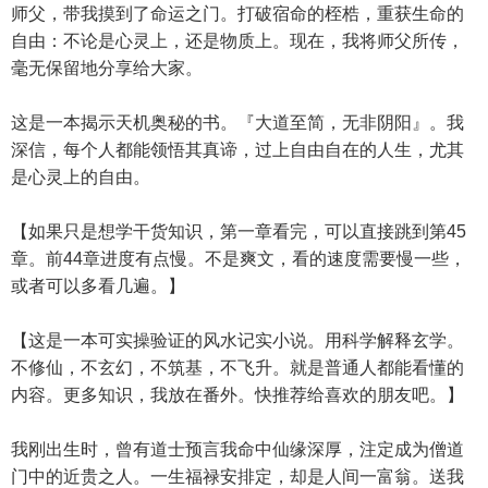
师父，带我摸到了命运之门。打破宿命的桎梏，重获生命的
自由：不论是心灵上，还是物质上。现在，我将师父所传，
毫无保留地分享给大家。
这是一本揭示天机奥秘的书。『大道至简，无非阴阳』。我
深信，每个人都能领悟其真谛，过上自由自在的人生，尤其
是心灵上的自由。
【如果只是想学干货知识，第一章看完，可以直接跳到第45
章。前44章进度有点慢。不是爽文，看的速度需要慢一些，
或者可以多看几遍。】
【这是一本可实操验证的风水记实小说。用科学解释玄学。
不修仙，不玄幻，不筑基，不飞升。就是普通人都能看懂的
内容。更多知识，我放在番外。快推荐给喜欢的朋友吧。】
我刚出生时，曾有道士预言我命中仙缘深厚，注定成为僧道
门中的近贵之人。一生福禄安排定，却是人间一富翁。送我