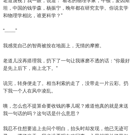
老道蔑视了我一眼，说道：“着名的物理学家，牛顿，爱因斯
坦，中国的钱学森，杨振宁，晚年都在研究玄学。你说玄学
和物理学相比，谁更科学？”
“.........”
我感觉自己的智商被按在地面上，无情的摩擦。
老道儿没再搭理我，扔下了一句让我琢磨不透的话：“你最好
是先上后下，南上北下。”
说完，转身便走了。相当利索的走了，没带走一片云彩。扔
下我一个人在风中凌乱。
咦，怎么也不提算命要收钱的事儿呢？难道他真的就是来送
我一句话的吗？这句话是什么意思？
我忍不住想要追上去问个明白，抬头时却发现，他已无迹可