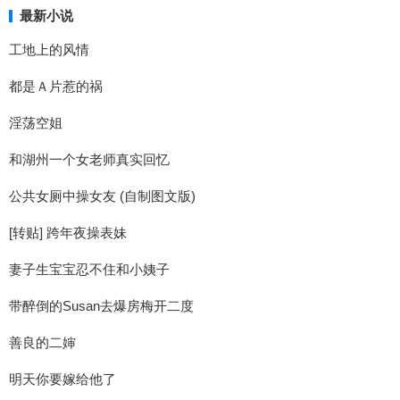
最新小说
工地上的风情
都是Ａ片惹的祸
淫荡空姐
和湖州一个女老师真实回忆
公共女厕中操女友 (自制图文版)
[转贴] 跨年夜操表妹
妻子生宝宝忍不住和小姨子
带醉倒的Susan去爆房梅开二度
善良的二婶
明天你要嫁给他了