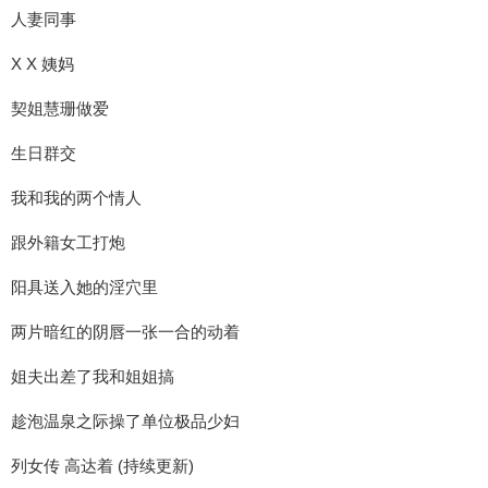
人妻同事
X X 姨妈
契姐慧珊做爱
生日群交
我和我的两个情人
跟外籍女工打炮
阳具送入她的淫穴里
两片暗红的阴唇一张一合的动着
姐夫出差了我和姐姐搞
趁泡温泉之际操了单位极品少妇
列女传 高达着 (持续更新)