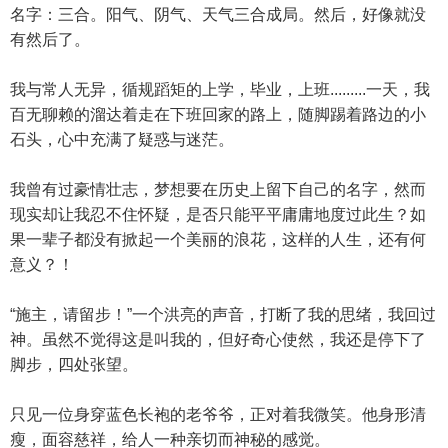
名字：三合。阳气、阴气、天气三合成局。然后，好像就没
有然后了。
我与常人无异，循规蹈矩的上学，毕业，上班.........一天，我
百无聊赖的溜达着走在下班回家的路上，随脚踢着路边的小
石头，心中充满了疑惑与迷茫。
我曾有过豪情壮志，梦想要在历史上留下自己的名字，然而
现实却让我忍不住怀疑，是否只能平平庸庸地度过此生？如
果一辈子都没有掀起一个美丽的浪花，这样的人生，还有何
意义？！
“施主，请留步！”一个洪亮的声音，打断了我的思绪，我回过
神。虽然不觉得这是叫我的，但好奇心使然，我还是停下了
脚步，四处张望。
只见一位身穿蓝色长袍的老爷爷，正对着我微笑。他身形清
瘦，面容慈祥，给人一种亲切而神秘的感觉。