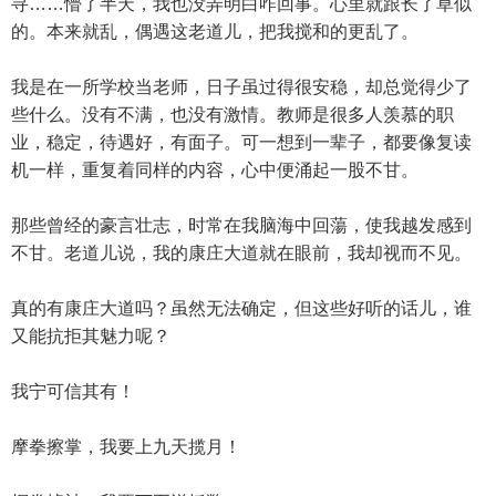
寻……懵了半天，我也没弄明白咋回事。心里就跟长了草似
的。本来就乱，偶遇这老道儿，把我搅和的更乱了。
我是在一所学校当老师，日子虽过得很安稳，却总觉得少了
些什么。没有不满，也没有激情。教师是很多人羡慕的职
业，稳定，待遇好，有面子。可一想到一辈子，都要像复读
机一样，重复着同样的内容，心中便涌起一股不甘。
那些曾经的豪言壮志，时常在我脑海中回蕩，使我越发感到
不甘。老道儿说，我的康庄大道就在眼前，我却视而不见。
真的有康庄大道吗？虽然无法确定，但这些好听的话儿，谁
又能抗拒其魅力呢？
我宁可信其有！
摩拳擦掌，我要上九天揽月！