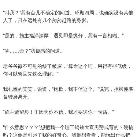
“叫我？”我有点儿不确定的问道。环顾四周，也确实没有其他
人了，只在远处有几个匆匆赶路的身影。
“是的，施主福泽深厚，遇见即是缘分，我有一言相赠。”
“算……命？”我疑惑的问道。
老爷爷微不可见的皱了皱眉，“算命这个词，用得有些低级，
你可以暂且先这么理解。”
我礼貌的笑笑，说道，“抱歉，我不信这个。”说完，抬脚便準
备转身离开。
“施主请留步！正因为你不信，我才要送你一句话。”
“什么意思？？？”想把我一个理工钢铁大直男掰成弯的？硬搞
吗？这倒是引起了我的好奇心。我倒想看看，能玩出什么把