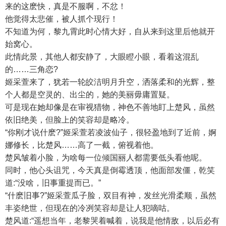
来的这麽快，真是不服啊，不忿！
他觉得太悲催，被人抓个现行！
不知道为何，黎九霄此时心情大好，自从来到这里后他就开
始窝心。
此情此景，其他人都安静了，大眼瞪小眼，看着这混乱
的……三角恋?
姬采萱来了，犹若一轮皎洁明月升空，洒落柔和的光辉，整
个人都是空灵的、出尘的，她的美丽毋庸置疑。
可是现在她却像是在审视猎物，神色不善地盯上楚风，虽然
依旧绝美，但脸上的笑容却是略冷。
“你刚才说什麽?”姬采萱若凌波仙子，很轻盈地到了近前，婀
娜修长，比楚风……高了一截，俯视着他。
楚风皱着小脸，为啥每一位倾国丽人都需要低头看他呢。
同时，他心头诅咒，今天真是倒霉透顶，他面部发僵，乾笑
道:“没啥，旧事重提而已。”
“什麽旧事?”姬采萱瓜子脸，双目有神，发丝光滑柔顺，虽然
丰姿绝世，但现在的冷冽笑容却是让人犯嘀咕。
楚风道:“遥想当年，老黎哭着喊着，说我是他情敌，以后必有