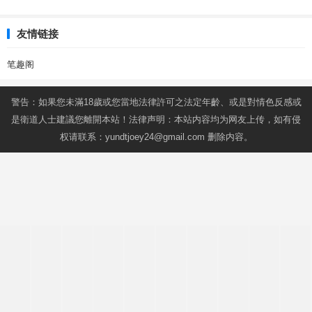
友情链接
笔趣阁
警告：如果您未滿18歲或您當地法律許可之法定年齡、或是對情色反感或
是衛道人士建議您離開本站！法律声明：本站内容均为网友上传，如有侵
权请联系：
yundtjoey24@gmail.com
删除内容。