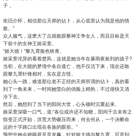
子，
依旧介怀，相信那位天师的佔卜，从心底里认为我是他的情
敌。”
众人服气，这麽大丁点就敢跟黎神王争女人，而且目标是天
下前十的女神王姬采萱。
“姬大德！”黎九霄脸色铁青。
姬采萱诧异的看着楚风，这就是她当年在暴雨夜捡到的孩子?
当初，在大能的梦境中各自逃亡，他不仅活下来，现在还敢
跟黎九霄针锋相对，实在是古怪。
她心头一跳，难道那位老不正经的天师所谓的佔卜，真的看
到了一角未来，一时间她莹白的俏脸上稍热，不过很快又清
冷下去。
然后，她想到了当下的阳间大世，心头顿时沉重起来。
姬采萱深吸一口气，道:“各位或许还不知晓，阳间千古未有之
惊变正式开始，洪荒大势碾压而来，何去何从，一个决断命
运的十字路口出现在各族的眼前。”
预想中她会娇嗔甚至是发飙，针对姬大德与黎九霄，可是到