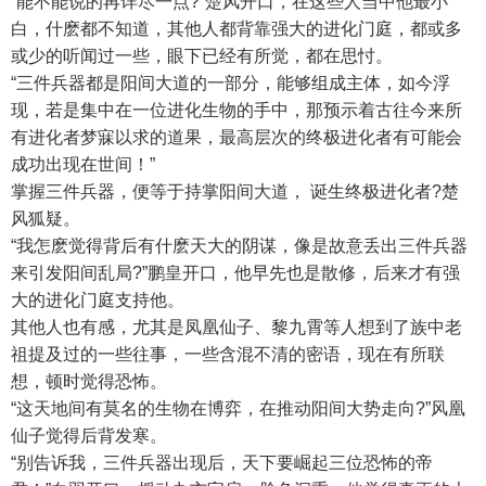
“能不能说的再详尽一点?”楚风开口，在这些人当中他最小
白，什麽都不知道，其他人都背靠强大的进化门庭，都或多
或少的听闻过一些，眼下已经有所觉，都在思忖。
“三件兵器都是阳间大道的一部分，能够组成主体，如今浮
现，若是集中在一位进化生物的手中，那预示着古往今来所
有进化者梦寐以求的道果，最高层次的终极进化者有可能会
成功出现在世间！”
掌握三件兵器，便等于持掌阳间大道， 诞生终极进化者?楚
风狐疑。
“我怎麽觉得背后有什麽天大的阴谋，像是故意丢出三件兵器
来引发阳间乱局?”鹏皇开口，他早先也是散修，后来才有强
大的进化门庭支持他。
其他人也有感，尤其是凤凰仙子、黎九霄等人想到了族中老
祖提及过的一些往事，一些含混不清的密语，现在有所联
想，顿时觉得恐怖。
“这天地间有莫名的生物在博弈，在推动阳间大势走向?”风凰
仙子觉得后背发寒。
“别告诉我，三件兵器出现后，天下要崛起三位恐怖的帝