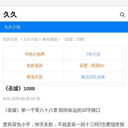
九久小说
您的位置
九久小说
春色满园
《圣墟》1088
书包小说网
7色小说
色色漫画
囚爱（民国H）
禁漫天堂
极品淫乱合集
《圣墟》1088
发布:2026-06-05 02:39
《圣墟》第一千零八十八章 阳间命运的10字路口
楚风背负小手，仰天长歎，不就是装一回十三吗?怎麽现世报