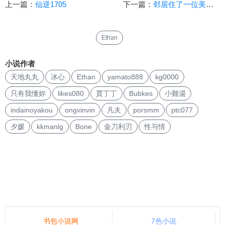
上一篇：
仙逆1705
下一篇：
邻居住了一位美丽尤物OL女生(2)
Ethan
小说作者
天地丸丸
冰心
Ethan
yamato888
kg0000
只有我懂妳
likes080
賈丁丁
Bubkes
小雞湯
indainoyakou
ongvinvin
凡夫
porsmm
ptc077
夕媛
kkmanlg
Bone
金刀利刃
性与情
书包小说网
7色小说