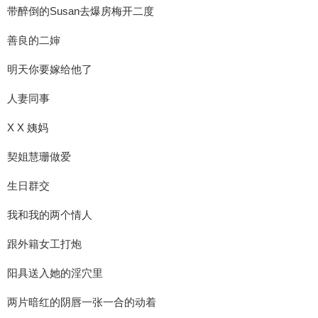
带醉倒的Susan去爆房梅开二度
善良的二婶
明天你要嫁给他了
人妻同事
X X 姨妈
契姐慧珊做爱
生日群交
我和我的两个情人
跟外籍女工打炮
阳具送入她的淫穴里
两片暗红的阴唇一张一合的动着