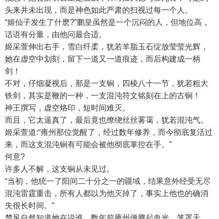
头来并未出现，而是神色如此严肃的扫视过每一个人。
“姬仙子发生了什麽?”鹏皇虽然是一个沉闷的人，但地位高，
话语有分量，由他问最合适。
姬采萱伸出右手，雪白纤柔，犹若羊脂玉石绽放莹莹光辉，
她在虚空中划刻，留下一道又一道痕迹，而后构建成一柄
剑！
不对，仔细凝视后，那是一支锏，四棱八十一节，犹若粗大
铁剑，其实是鞭的一种，一支混沌符文铭刻在上的古锏！
神王撰写，虚空烙印，短时间难灭。
而且，它太逼真了，最后竟也缭绕丝丝雾霭，犹若混沌气。
姬采萱道:“雍州那位觉醒了，经过数年修养，而今彻底复活过
来，而这支混沌锏有可能会被他彻底掌控在手。”
何意?
许多人不解，这支锏从未见过。
“当初，他统一了阳间二十分之一的疆域，结果意外经受无尽
混沌雷霆重击，所有人都以为他灭掉了，事实上他也的确消
失很长时间。”
楚风自然知道她在说谁，数年前雍州便腾起血光，笼罩天