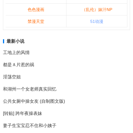
色色漫画
（乱伦）妹汁NP
禁漫天堂
51动漫
最新小说
工地上的风情
都是Ａ片惹的祸
淫荡空姐
和湖州一个女老师真实回忆
公共女厕中操女友 (自制图文版)
[转贴] 跨年夜操表妹
妻子生宝宝忍不住和小姨子