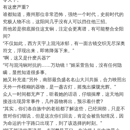
有这麽严重?
谁都知道，雍州那位非常恐怖，强绝一个时代，史前时代的
究极人物不出，这阳间几乎没有人可以挡住他三招。
而他若是彻底握住这支锏，注定会更离谱，有可能整合全阳
间?
“不仅如此，西方天宇上混沌浓郁，有一面古镜交织无尽深奥
符文，浮现出来，即将降落下来。”
“啊，这又是什麽兵器?”
“可与混沌锏对抗的……万劫镜！”姬采萱告知，没有任何隐
瞒，显然知道很多事。
她又补充道:“另外，南部最负盛名名山大川共振，合力映照出
天外一件模糊的器物，是一盏古灯，摇曳出朦胧光辉。”
众人一时间都无声了，听着她的话语，仔细揣摩，这天地间
接连出现异常事件，几件器物将出，预示着什麽?
“其实，你们各自族中的老祖都了解这些，已经洞彻，只是不
曾对你们细说，但是这次你们回去，肯定会被告知情况，因
为命运的十字路口出现了，到了该选择的时刻。”