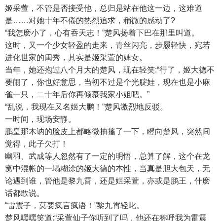
姬采萱，不管是否接受他，总归是站在他这一边，这难道
是……对她十年不倦的热烈追求，稍微的感动了?
“我怎麽小了，心有吞天志！”楚风扬着下巴在那里叫道。
这时，又一个少女轻盈的走来，青丝闪亮，步履轻快，宛若
进化世家的闺秀，其实是姬采萱的婢女。
当年，她还抱过八个月大的楚风，现在轻笑:“行了，姬大德不
要闹了，你也好意思，当初不过是个光腚娃，现在也是小麻
雀一只，二十年后你再倾慕我家小姐吧。”
“乱说，我现在又名姬大鹏！”楚风激烈地反驳。
一时间，现场安静。
鹏皇那木讷的脸皮上都略微抽搐了一下，瞪向楚风，突然间
觉得，此子欠打！
幽羽、武成等人忽然有了一定的明悟，总算了解，这个在龙
窝中混帐的一塌糊涂的姬大德的本性，当真是胆大包天，无
论遇到谁，管他是黎九霄，还是姬采萱，亦或是鹏王，什麽
话都敢说。
“雷震子，莫要疯言疯语！”黎九霄轻叱。
楚风嘿嘿笑道:“采萱仙子你听到了吗，他还在称呼我为雷震