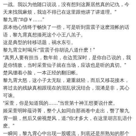
一战。我以为他随口说说，没有想到这厮居然真的记仇，今
天来找我麻烦，我迫不得已在这里跟他讲了讲道理。”
黎九霄:“#@￥……”
原本他心情终于畅快了一些，可是听到雷震子这麽混帐的话
语，黎九霄真想揍死这个小王八羔子。
这是典型的转移话题，祸水东引。
黎九霄立时喝斥:“雷震子你胡说八道什麽！”
“真男人要有担当，数年前，在边荒深时，是你自己说的，我
是你情敌，当时采萱仙子就在当场，应该也是听的真切。”
楚风绷着小脸，一本正经的翻旧帐。
黎九霄大怒，这小子太无耻，避重就轻，而后又移花接木，
将过去的残缺真相跟现在的混乱状况结合，混淆是非，其心
可诛。
“采萱，你是知道我的……”当世第十神王想要说什麽。
姬采萱明眸蕴诗菁，整个人如同自那画卷中走出，瞥了黎九
霄一眼，然后又俯视楚风，道:“你才多大，在这里胡言乱语什
麽。”
一瞬间，黎九霄心中出现一股暖流，到底还是所熟知的那个