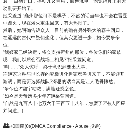
君！”白羽开口，摇动九玄宝扇，脸色沉重，他觉得真正的大
动乱要开始了。
姬采萱道:“雍州那位可不是棋子，不然的话当年也不会在雷霆
中毁灭，现在浴火重生回来，有大热闹了。”
然后，她明确告诉众人，目前的确有另外强大的霸主回归，
在遥远的古代中疑似坐化，但其实更进一步，如今要争帝
位。
“我姬家已经决定，将会支持雍州的那位，各位你们的家族
呢，我们以后会否战场上相见?”姬采萱问道。
“啊……”众人惊呼，终于意识到要出大事。
连姬家这种与世长存的究极进化世家都卷进来了，不能避开
漩涡，而是要选择战队?深思的话当真是让人毛骨悚然。
“争帝位?”幽宇咕哝，满脸疑惑之色。
“如今是天帝历多少年?”姬采萱问道。
“自然是九百八十七万六千三百五十八年，怎麽了?”有人回应
并问道。)
👥
+0回应(0)(DMCA Compliance - Abuse 投诉)