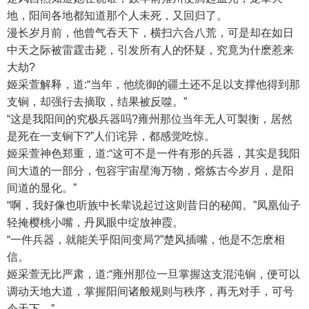
地，阳间各地都知道那个人未死，又回归了。
漫长岁月前，他曾气吞天下，横扫六合八荒，可是却在如日
中天之际被雷霆击毙，引发所有人的怀疑，究竟为什麽惹来
大劫?
姬采萱解释，道:“当年，他统御的疆土还不足以支撑他得到那
支锏，却强行去摘取，结果被反噬。”
“这是我阳间的究极兵器吗?雍州那位当年无人可製衡，居然
是死在一支锏下?”人们诧异，都感觉吃惊。
姬采萱神色郑重，道:“这可不是一件有形的兵器，其实是我阳
间大道的一部分，包容宇宙星海万物，熔炼古今岁月，是阳
间道的显化。”
“啊，我好像也听族中长辈说起过这则昔日的秘闻。”凤凰仙子
轻掩樱桃小嘴，丹凤眼中绽放神霞。
“一件兵器，就能关乎阳间变局?”楚风插嘴，他是不怎麽相
信。
姬采萱无比严肃，道:“雍州那位一旦掌握这支混沌锏，便可以
调动天地大道，掌握阳间诸般规则与秩序，再无对手，可号
令天下。”