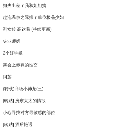
姐夫出差了我和姐姐搞
趁泡温泉之际操了单位极品少妇
列女传 高达着 (持续更新)
失业师奶
2个好学姐
舞会上赤裸的性交
阿莲
(转载)商场小神龙(三)
[转贴] 房东太太的情欲
小心寻找对方最敏感的部位
[转贴] 酒后艳遇