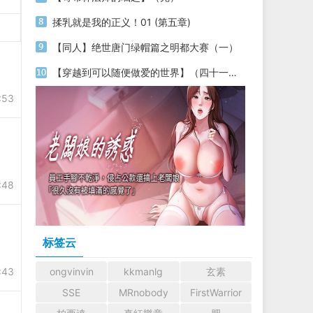
揉乳就是我的正义！01 (第五章)
【同人】绝世唐门绿帽篇之明都大赛（一）
【穿越到可以随便做爱的世界】（四十一）（两万五千字更新）
:53
:48
标签云
:43
ongvinvin
kkmanlg
玄素
SSE
MRnobody
FirstWarrior