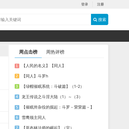
登录
注册
搜索
周点击榜
周热评榜
【人民的名义】【同人】
【同人】斗罗h
【绿帽催眠系统：斗破篇】（1-2）
龙王传说之斗淫大陆（1）～（3）
【催眠卅杂役的掘起：斗罗－荣荣篇－】
雪鹰领主同人
【哥布林法师的崛起】（完）