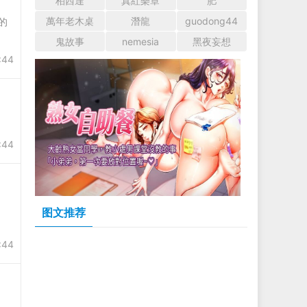
柏西達
真紅樂章
肥
萬年老木桌
潛龍
guodong44
的
鬼故事
nemesia
黑夜妄想
:44
:44
图文推荐
:44