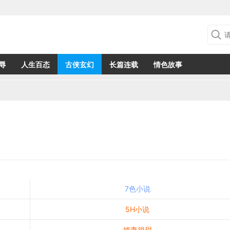
辱
人生百态
古侠玄幻
长篇连载
情色故事
7色小说
5H小说
娇妻很甜