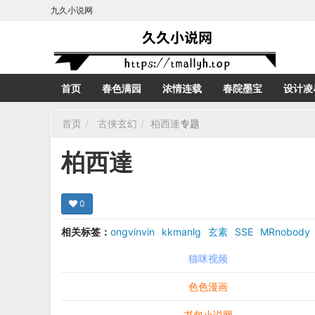
九久小说网
首页
春色满园
浓情连载
春院墨宝
设计凌
首页
古侠玄幻
柏西達
专题
柏西達
0
相关标签：
ongvinvin
kkmanlg
玄素
SSE
MRnobody
猫咪视频
色色漫画
书包小说网